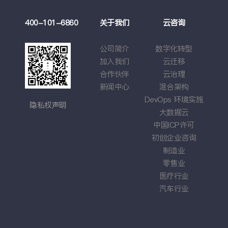
案例
400-101-6860
关于我们
云咨询
云
莉
公司简介
数字化转型
云管
大学
加入我们
云迁移
基于云
游戏
合作伙伴
云治理
应用
强车企
新闻中心
混合架构
综合
DevOps
环境实施
隐私权声明
大数据云
中国
ICP
许可
初创企业咨询
制造业
零售业
医疗行业
汽车行业