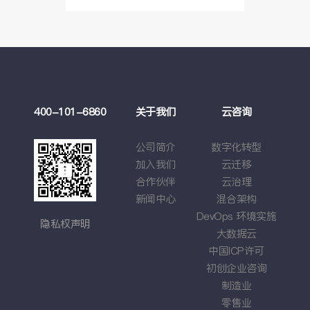
案例
400-101-6860
关于我们
云咨询
云
莉
公司简介
数字化转型
云管
大学
加入我们
云迁移
基于云
游戏
合作伙伴
云治理
应用
强车企
新闻中心
混合架构
综合
DevOps
环境实施
隐私权声明
大数据云
中国
ICP
许可
初创企业咨询
制造业
零售业