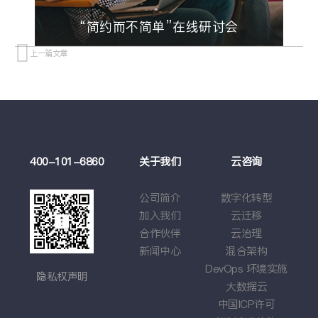
“简约而不简单”在线研讨会
上一篇文章
“简约而不简单”在线研讨会
在这里您将获得领先全球的解决方案以及权威专
家的在线解答,互动、新颖、全方位的热点话题,客
例
400-101-6860
关于我们
云咨询
云
户案例分享,助力您成为引领潮流的技术达人。
莉
公司简介
数字化转型
云
观看在线研讨会回放
在线会议资料下载
学
加入我们
云迁移
基于
戏
合作伙伴
云治理
应
在线精彩问答回顾
车企
新闻中心
混合架构
综
DevOps
环境实施
隐私权声明
大数据云
中国
ICP
许可