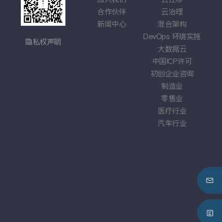
戏
合作伙伴
云治理
应
车企
新闻中心
混合架构
综
DevOps
环境实施
隐私权声明
大数据云
中国
ICP
许可
初创企业咨询
制造业
零售业
医疗行业
汽车行业