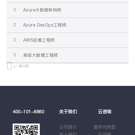
Azure大数据架构师
Azure DevOps工程师
AWS运维工程师
高级大数据工程师
上一篇文章
例
400-101-6860
关于我们
云咨询
云
莉
公司简介
数字化转型
云
学
加入我们
云迁移
基于