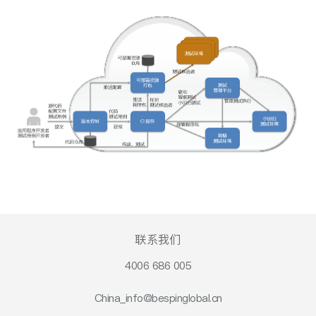
联系我们
4006 686 005
China_info@bespinglobal.cn