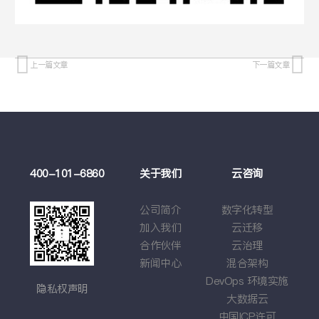
上一篇文章
下一篇文章
例
400-101-6860
关于我们
云咨询
云
莉
公司简介
数字化转型
云
学
加入我们
云迁移
基于
戏
合作伙伴
云治理
应
车企
新闻中心
混合架构
综
DevOps
环境实施
隐私权声明
大数据云
中国
ICP
许可