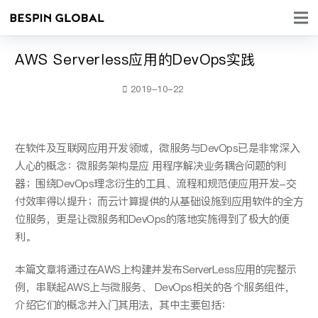
AWS Serverless应用的DevOps实践
2019-10-22
在软件及互联⽹应⽤开发领域，微服务与DevOps已是⾮常深⼊
⼈⼼的概念：微服务架构是应 ⽤程序解决业务耦合问题的利
器；围绕DevOps理念衍⽣的⼯具、流程和规范使应⽤开发-交
付效率得以提升；⽽云计算提供的从基础设施到应⽤软件的全⽅
位服务，更是让微服务和DevOps的落地实施得到了极⼤的便
利。
本篇⽂章将通过在AWS上构建并发布ServerLess应⽤的完整示
例，串联起AWS上与微服务、 DevOps相关的各个服务组件，
介绍它们的概念并⼊⻔其⽤法，其中主要包括：