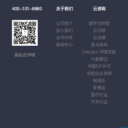
例
400-101-6860
关于我们
云咨询
云
莉
公司简介
数字化转型
云
学
加入我们
云迁移
基于
戏
合作伙伴
云治理
应
车企
新闻中心
混合架构
综
DevOps
环境实施
隐私权声明
大数据云
中国
ICP
许可
初创企业咨询
制造业
零售业
医疗行业
汽车行业