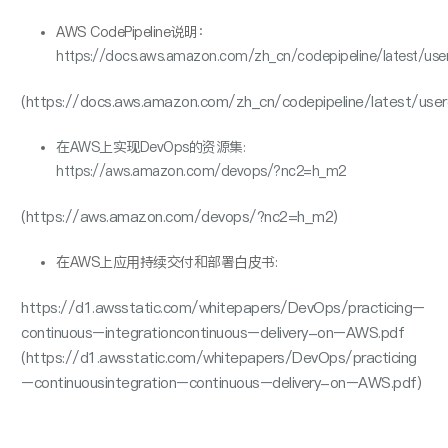
AWS CodePipeline说明：
https
://
d
o
cs
.
aws
.
amazon
.
c
o
m
/
zh
_
cn
/
c
o
depipeline
/
latest
/
use
(
https
://
d
o
cs
.
aws
.
amazon
.
c
o
m
/
zh
_
cn
/
c
o
depipeline
/
latest
/
user
在AWS上实现DevOps的资源集
:
https
://
aws
.
amazon
.
c
o
m
/
devops
/?
nc
2
=
h
_
m
2
(
https
://
aws
.
amazon
.
c
o
m
/
devops
/?
nc
2
=
h
_
m
2)
在AWS上应⽤持续交付和部署⽩⽪书:
https
://
d
1.
awsstatic
.
c
o
m
/
whitepapers
/
DevOps
/
practicing
–
c
o
ntinuous
–
integrati
o
n
c
o
ntinuous
–
delivery
-o
n
–
AWS
.
pdf
(
https
://
d
1.
awsstatic
.
c
o
m
/
whitepapers
/
DevOps
/
practicing
–
c
o
ntinuous
integrati
o
n
–
c
o
ntinuous
–
delivery
-o
n
–
AWS
.
pdf
)