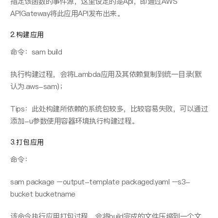
指定该函数的事件源，这⾥设定的是Api，即通过AWS
APIGateway将此应⽤API发布出来。
2.构建应⽤
命令：sam build
执⾏构建过程，会将Lambda应⽤及其依赖复制到统⼀⽬录(默
认为.aws-sam)；
Tips：此处构建所依赖的系统包较多，⽐较容易失败，可以通过
添加-u参数使⽤容器环境执行构建过程。
3.打包应⽤
命令：
sam package –output-template packaged.yaml –s3-
bucket bucketname
该命令执⾏应⽤打包过程，会将build完成的⽂件压缩到⼀个⽂