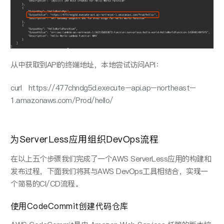
从中获取到API的终端地址，本地尝试访问API：
curl
https
://477
chndg
5
d
.
execute
–
api
.
ap
–
northeast
–
1.
amazonaws
.
c
o
m
/
Prod
/
hell
o
/
为ServerLess应⽤组织DevOps流程
在以上五个步骤我们完成了⼀个AWS ServerLess应⽤的构建和
发布过程，下⾯我们将其与AWS DevOps⼯具相结合，实现⼀
个简易的CI/CD流程。
使⽤CodeCommit创建代码仓库