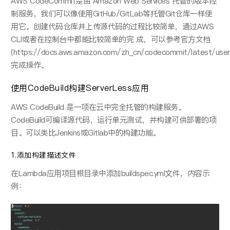
AWS CodeCommit是由 Amazon Web Services 托管的版本控
制服务，我们可以像使⽤GitHub/GitLab等托管Git仓库⼀样使
⽤它。创建代码仓库并上传源代码的过程⽐较简单，通过AWS
CLI或者在控制台中都能⽐较简单的完 成，可以参考官⽅文档
(https://docs.aws.amazon.com/zh_cn/codecommit/latest/user
完成操作。
使用CodeBuild构建ServerLess应用
AWS CodeBuild 是⼀项在云中完全托管的构建服务。
CodeBuild可编译源代码，运⾏单元测试，并构建可供部署的项
⽬。可以类⽐Jenkins或Gitlab中的构建功能。
1.添加构建描述文件
在Lambda应⽤项⽬根⽬录中添加buildspec.yml⽂件，内容示
例：