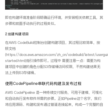
即在构建环境准备阶段明确运⾏环境，并安装相关依赖工具，其
步骤和前⾯⼿动执⾏的过程类似。
2.创建构建项目
在AWS CodeBuild控制台创建构建项⽬，其过程⽐较简单，按
照⽂档
(https://docs.aws.amazon.com/zh_cn/codebuild/latest/usergu
started.html)指引操作即可。过程中 需要注意⼀点：需要为构
建项⽬中创建的⻆⾊分配S3存储桶访问权限，不然构建结果⽆
法上传到S3存储桶。
使⽤CodePipeline串联代码构建及发布过程
AWS CodePipeline 是⼀种持续交付服务，可⽤于建模、可视化
和⾃动执⾏发布软件所需的步骤。正如Pipeline这个名字，我们
将应⽤源码、构建和发布通过管道连接起来，构成⼀个完整的⾃