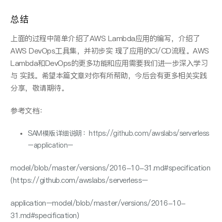
总结
上面的过程中简单介绍了AWS Lambda应⽤的编写，介绍了
AWS DevOps⼯具集，并初步实 现了应⽤的CI/CD流程。AWS
Lambda和DevOps的更多功能和应⽤需要我们进一步深⼊学习
与 实践。希望本篇⽂章对你有所帮助，今后会有更多相关实践
分享，敬请期待。
参考文档：
SAM模版详细说明
：
https
://
github
.
c
o
m
/
awslabs
/
serverless
–
applicati
o
n
–
m
o
del
/
bl
o
b
/
master
/
versi
o
ns
/2016-10-31.
md
#
specificati
o
n
(
https
://
github
.
c
o
m
/
awslabs
/
serverless
–
applicati
o
n
–
m
o
del
/
bl
o
b
/
master
/
versi
o
ns
/2016-10-
31.
md
#
specificati
o
n
)