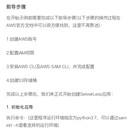
前导步骤
在开始示例前需要完成以下前导步骤(以下步骤的操作过程在
AWS官⽅⽂档中可以很⽅便找到，这⾥不再赘述)：
1.创建AWS账号
2.配置IAM权限
3.安装AWS CLI及AWS SAM CLI，并完成配置
4.创建S3存储桶
完成以上步骤后，我们来正式开始创建ServerLess应用：
1. 初始化应用
执⾏命令：(这⾥程序运⾏环境指定为python3.7，可以通过sam
init -h查看⽀持的运⾏环境)