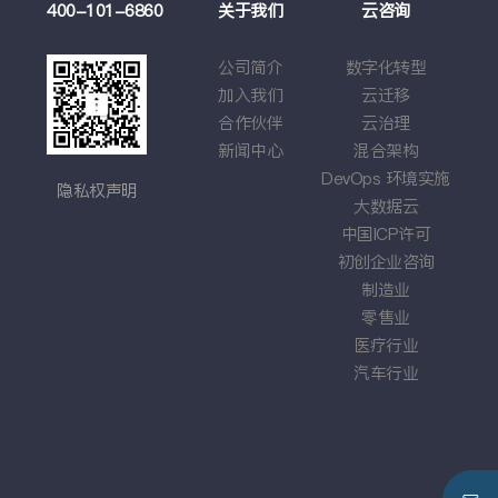
例
400-101-6860
关于我们
云咨询
云
莉
公司简介
数字化转型
云
学
加入我们
云迁移
基于
戏
合作伙伴
云治理
应
车企
新闻中心
混合架构
综
DevOps
环境实施
隐私权声明
大数据云
中国
ICP
许可
初创企业咨询
制造业
零售业
医疗行业
汽车行业