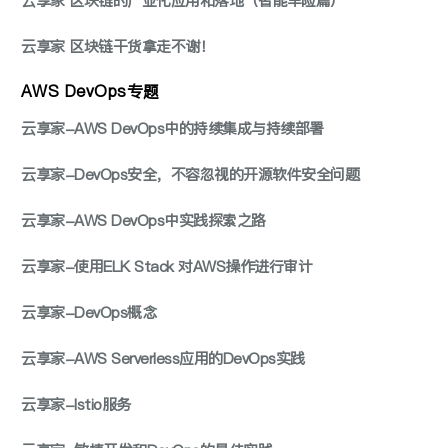
云享家 区块链的产业化应用和落地（智能车险篇）
云享家 区块链干货拿走不谢！
AWS DevOps专题
云享家-AWS DevOps中的持续集成与持续部署
云享家-DevOps安全，不容忽视的开源软件安全问题
云享家-AWS DevOps中实践探索之路
云享家-使用ELK Stack 对AWS操作进行审计
云享家-DevOps概念
云享家-AWS Serverless应用的DevOps实践
云享家-Istio服务